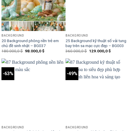
BACKGROUND
BACKGROUND
20 Background phông nền trẻ em
25 Background kỹ thuật số vải tung
chủ đề sinh nhật – BG037
bay trên sa mạc cực đẹp – BG003
Original
Current
Original
Current
180.000,0
$
98.000,0
$
360.000,0
$
129.000,0
$
price
price
price
price
was:
is:
was:
is:
180.000,0 $.
98.000,0 $.
360.000,0 $.
129.000,0 $
-63%
-49%
BACKGROUND
BACKGROUND