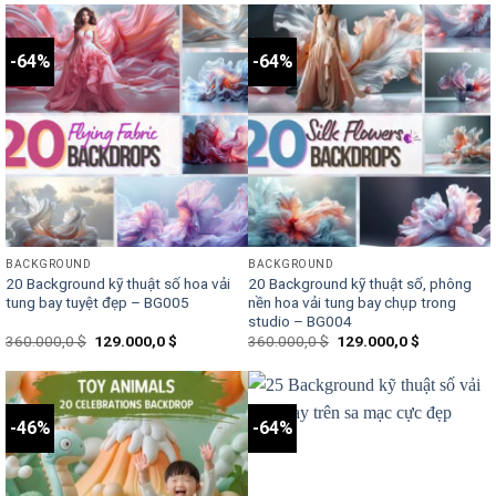
was:
is:
was:
is:
250.000,0 $.
129.000,0 $.
490.000,0 $.
199.000,0 $
-64%
-64%
BACKGROUND
BACKGROUND
20 Background kỹ thuật số hoa vải
20 Background kỹ thuật số, phông
tung bay tuyệt đẹp – BG005
nền hoa vải tung bay chụp trong
studio – BG004
Original
Current
Original
Current
360.000,0
$
129.000,0
$
360.000,0
$
129.000,0
$
price
price
price
price
was:
is:
was:
is:
360.000,0 $.
129.000,0 $.
360.000,0 $.
129.000,0 $
-46%
-64%