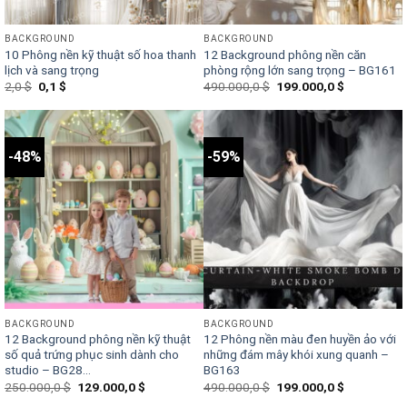
BACKGROUND
BACKGROUND
10 Phông nền kỹ thuật số hoa thanh
12 Background phông nền căn
lịch và sang trọng
phòng rộng lớn sang trọng – BG161
Original
Current
Original
Current
2,0
$
0,1
$
490.000,0
$
199.000,0
$
price
price
price
price
was:
is:
was:
is:
2,0 $.
0,1 $.
490.000,0 $.
199.000,0 $
-48%
-59%
BACKGROUND
BACKGROUND
12 Background phông nền kỹ thuật
12 Phông nền màu đen huyền ảo với
số quả trứng phục sinh dành cho
những đám mây khói xung quanh –
studio – BG28...
BG163
Original
Current
Original
Current
250.000,0
$
129.000,0
$
490.000,0
$
199.000,0
$
price
price
price
price