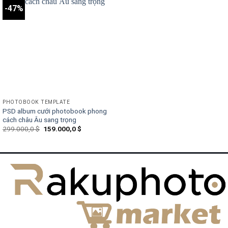
-47%
PHOTOBOOK TEMPLATE
PSD album cưới photobook phong
cách châu Âu sang trọng
Original
Current
299.000,0
$
159.000,0
$
price
price
was:
is:
299.000,0 $.
159.000,0 $.