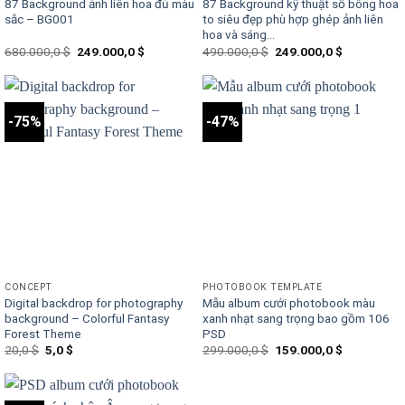
87 Background ảnh liên hoa đủ màu
87 Background kỹ thuật số bông hoa
sắc – BG001
to siêu đẹp phù hợp ghép ảnh liên
hoa và sáng...
Original
Current
Original
Current
680.000,0
$
249.000,0
$
490.000,0
$
249.000,0
$
price
price
price
price
was:
is:
was:
is:
680.000,0 $.
249.000,0 $.
490.000,0 $.
249.000,0 $
-75%
-47%
CONCEPT
PHOTOBOOK TEMPLATE
Digital backdrop for photography
Mẫu album cưới photobook màu
background – Colorful Fantasy
xanh nhạt sang trọng bao gồm 106
Forest Theme
PSD
Original
Current
Original
Current
20,0
$
5,0
$
299.000,0
$
159.000,0
$
price
price
price
price
was:
is:
was:
is:
20,0 $.
5,0 $.
299.000,0 $.
159.000,0 $