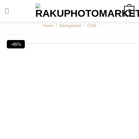
Skip
0
to
content
Home
/
Background
/
Child
-46%