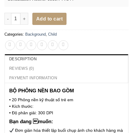
20 Background phông nền trẻ em chủ đề sinh nhật - BG037 qua
Add to cart
Categories:
Background
,
Child
DESCRIPTION
REVIEWS (0)
PAYMENT INFORMATION
BỘ PHÔNG NỀN BAO GỒM
• 20 Phông nền kỹ thuật số trẻ em
• Kích thước:
• Độ phân giải: 300 DPI
Bạn đang muốn:
Đơn giản hóa thiết lập buổi chụp ảnh cho khách hàng mà