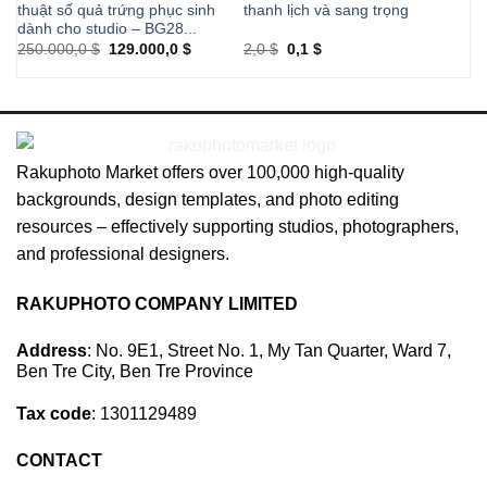
thuật số quả trứng phục sinh
thanh lịch và sang trọng
mà
dành cho studio – BG28...
Original
Current
Original
Current
250.000,0
$
129.000,0
$
2,0
$
0,1
$
68
price
price
price
price
was:
is:
was:
is:
250.000,0 $.
129.000,0 $.
2,0 $.
0,1 $.
Rakuphoto Market offers over 100,000 high-quality
backgrounds, design templates, and photo editing
resources – effectively supporting studios, photographers,
and professional designers.
RAKUPHOTO COMPANY LIMITED
Address
: No. 9E1, Street No. 1, My Tan Quarter, Ward 7,
Ben Tre City, Ben Tre Province
Tax code
: 1301129489
CONTACT