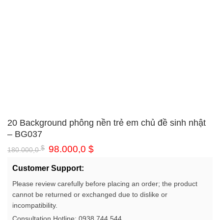
20 Background phông nền trẻ em chủ đề sinh nhật
– BG037
Original
Current
$
98.000,0
$
180.000,0
price
price
was:
is:
Customer Support:
180.000,0 $.
98.000,0 $.
Please review carefully before placing an order; the product
cannot be returned or exchanged due to dislike or
incompatibility.
Consultation Hotline: 0938.744.544