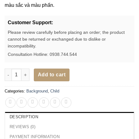
màu sắc và màu phấn.
Customer Support:
Please review carefully before placing an order; the product
cannot be returned or exchanged due to dislike or
incompatibility.
Consultation Hotline: 0938.744.544
12 Background phông nền kỹ thuật số quả trứng phục sinh dàn
Add to cart
Categories:
Background
,
Child
DESCRIPTION
REVIEWS (0)
PAYMENT INFORMATION