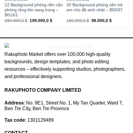
12 Background phông nền căn
20 Background phông nền trẻ
20
phòng rộng lớn sang trọng –
em chủ đề sinh nhật – BG037
ph
BG161
ch
Original
Current
Original
Current
490.000,0
$
199.000,0
$
180.000,0
$
98.000,0
$
36
price
price
price
price
was:
is:
was:
is:
490.000,0 $.
199.000,0 $.
180.000,0 $.
98.000,0 $.
Rakuphoto Market offers over 100,000 high-quality
backgrounds, design templates, and photo editing
resources – effectively supporting studios, photographers,
and professional designers.
RAKUPHOTO COMPANY LIMITED
Address
: No. 9E1, Street No. 1, My Tan Quarter, Ward 7,
Ben Tre City, Ben Tre Province
Tax code
: 1301129489
CONTACT