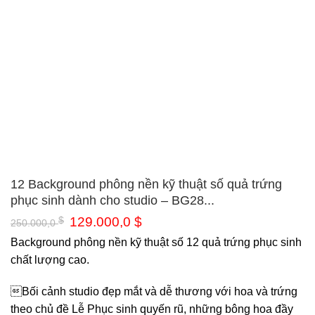
12 Background phông nền kỹ thuật số quả trứng
phục sinh dành cho studio – BG28...
Original
Current
$
129.000,0
$
250.000,0
price
price
was:
is:
Background phông nền kỹ thuật số 12 quả trứng phục sinh
250.000,0 $.
129.000,0 $.
chất lượng cao.
Bối cảnh studio đẹp mắt và dễ thương với hoa và trứng
theo chủ đề Lễ Phục sinh quyến rũ, những bông hoa đầy