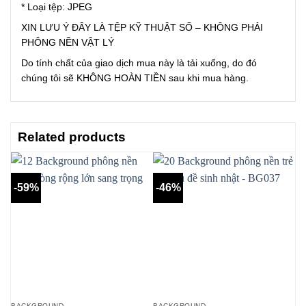
* Loại tệp: JPEG
XIN LƯU Ý ĐÂY LÀ TỆP KỸ THUẬT SỐ – KHÔNG PHẢI
PHÔNG NỀN VẬT LÝ
Do tính chất của giao dịch mua này là tải xuống, do đó
chúng tôi sẽ KHÔNG HOÀN TIỀN sau khi mua hàng.
Related products
-59%
-46%
-
BACKGROUND
BACKGROUND
BA